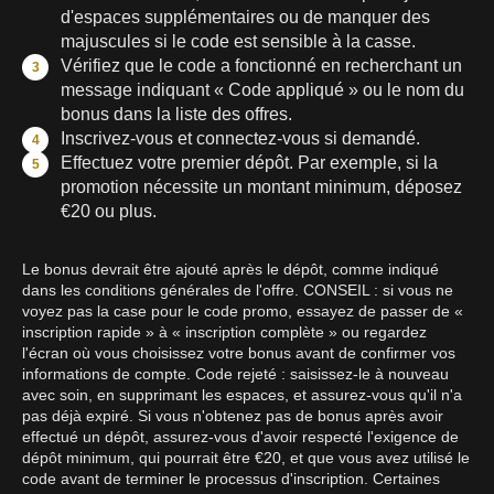
d'espaces supplémentaires ou de manquer des
majuscules si le code est sensible à la casse.
Vérifiez que le code a fonctionné en recherchant un
message indiquant « Code appliqué » ou le nom du
bonus dans la liste des offres.
Inscrivez-vous et connectez-vous si demandé.
Effectuez votre premier dépôt. Par exemple, si la
promotion nécessite un montant minimum, déposez
€20 ou plus.
Le bonus devrait être ajouté après le dépôt, comme indiqué
dans les conditions générales de l'offre. CONSEIL : si vous ne
voyez pas la case pour le code promo, essayez de passer de «
inscription rapide » à « inscription complète » ou regardez
l'écran où vous choisissez votre bonus avant de confirmer vos
informations de compte. Code rejeté : saisissez-le à nouveau
avec soin, en supprimant les espaces, et assurez-vous qu'il n'a
pas déjà expiré. Si vous n'obtenez pas de bonus après avoir
effectué un dépôt, assurez-vous d'avoir respecté l'exigence de
dépôt minimum, qui pourrait être €20, et que vous avez utilisé le
code avant de terminer le processus d'inscription. Certaines