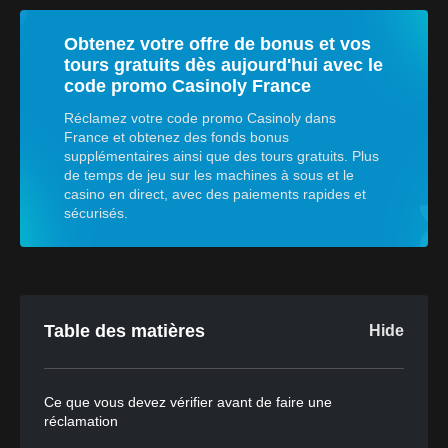
Obtenez votre offre de bonus et vos
tours gratuits dès aujourd'hui avec le
code promo Casinoly France
Réclamez votre code promo Casinoly dans
France et obtenez des fonds bonus
supplémentaires ainsi que des tours gratuits. Plus
de temps de jeu sur les machines à sous et le
casino en direct, avec des paiements rapides et
sécurisés.
Table des matières
Hide
Ce que vous devez vérifier avant de faire une
réclamation