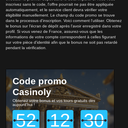
inscrivez sans le code, l'offre pourrait ne pas être appliquée
automatiquement, et le service client devra vérifier votre
éligibilité manuellement. Le champ du code promo se trouve
dans le processus d'inscription. Voici comment l'utiliser. Obtenez
le bonus sur l'écran de dépôt après l'avoir enregistré dans votre
profil. Si vous venez de France, assurez-vous que les
informations de votre compte correspondent à celles figurant
sur votre pièce d'identité afin que le bonus ne soit pas retardé
pendant la vérification.
Code promo
Casinoly
Obtenez votre bonus et vos tours gratuits dès
aujourd'hui !
52
12
28