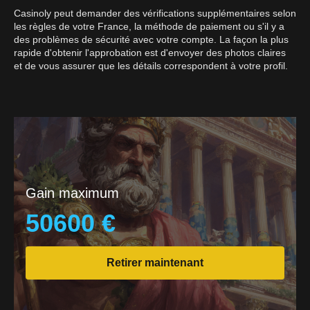
Casinoly peut demander des vérifications supplémentaires selon
les règles de votre France, la méthode de paiement ou s'il y a
des problèmes de sécurité avec votre compte. La façon la plus
rapide d'obtenir l'approbation est d'envoyer des photos claires
et de vous assurer que les détails correspondent à votre profil.
Gain maximum
50600 €
Retirer maintenant