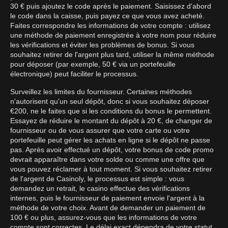
30 € puis ajoutez le code après le paiement. Saisissez d'abord
le code dans la caisse, puis payez ce que vous avez acheté.
Faites correspondre les informations de votre compte : utilisez
une méthode de paiement enregistrée à votre nom pour réduire
les vérifications et éviter les problèmes de bonus. Si vous
souhaitez retirer de l'argent plus tard, utiliser la même méthode
pour déposer (par exemple, 50 € via un portefeuille
électronique) peut faciliter le processus.
Surveillez les limites du fournisseur. Certaines méthodes
n'autorisent qu'un seul dépôt, donc si vous souhaitez déposer
€200, ne le faites que si les conditions du bonus le permettent.
Essayez de réduire le montant du dépôt à 20 €, de changer de
fournisseur ou de vous assurer que votre carte ou votre
portefeuille peut gérer les achats en ligne si le dépôt ne passe
pas. Après avoir effectué un dépôt, votre bonus de code promo
devrait apparaître dans votre solde ou comme une offre que
vous pouvez réclamer à tout moment. Si vous souhaitez retirer
de l'argent de Casinoly, le processus est simple : vous
demandez un retrait, le casino effectue des vérifications
internes, puis le fournisseur de paiement envoie l'argent à la
méthode de votre choix. Avant de demander un paiement de
100 € ou plus, assurez-vous que les informations de votre
compte sont correctes. Le délai exact dépendra de votre statut