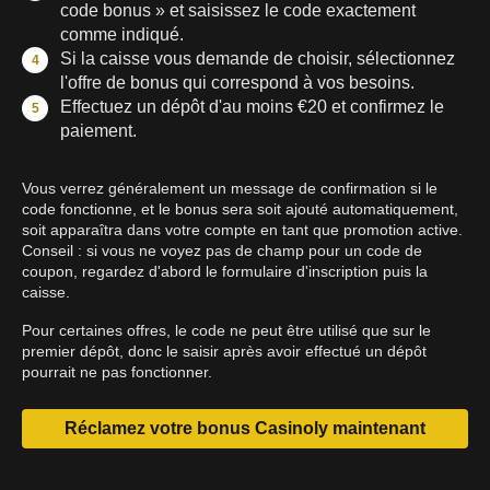
code bonus » et saisissez le code exactement
comme indiqué.
Si la caisse vous demande de choisir, sélectionnez
l'offre de bonus qui correspond à vos besoins.
Effectuez un dépôt d'au moins €20 et confirmez le
paiement.
Vous verrez généralement un message de confirmation si le
code fonctionne, et le bonus sera soit ajouté automatiquement,
soit apparaîtra dans votre compte en tant que promotion active.
Conseil : si vous ne voyez pas de champ pour un code de
coupon, regardez d'abord le formulaire d'inscription puis la
caisse.
Pour certaines offres, le code ne peut être utilisé que sur le
premier dépôt, donc le saisir après avoir effectué un dépôt
pourrait ne pas fonctionner.
Réclamez votre bonus Casinoly maintenant