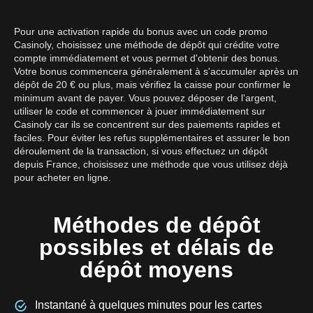
Pour une activation rapide du bonus avec un code promo
Casinoly, choisissez une méthode de dépôt qui crédite votre
compte immédiatement et vous permet d'obtenir des bonus.
Votre bonus commencera généralement à s'accumuler après un
dépôt de 20 € ou plus, mais vérifiez la caisse pour confirmer le
minimum avant de payer. Vous pouvez déposer de l'argent,
utiliser le code et commencer à jouer immédiatement sur
Casinoly car ils se concentrent sur des paiements rapides et
faciles. Pour éviter les refus supplémentaires et assurer le bon
déroulement de la transaction, si vous effectuez un dépôt
depuis France, choisissez une méthode que vous utilisez déjà
pour acheter en ligne.
Méthodes de dépôt
possibles et délais de
dépôt moyens
Instantané à quelques minutes pour les cartes