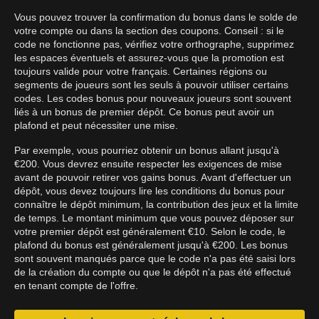
Vous pouvez trouver la confirmation du bonus dans le solde de
votre compte ou dans la section des coupons. Conseil : si le
code ne fonctionne pas, vérifiez votre orthographe, supprimez
les espaces éventuels et assurez-vous que la promotion est
toujours valide pour votre français. Certaines régions ou
segments de joueurs sont les seuls à pouvoir utiliser certains
codes. Les codes bonus pour nouveaux joueurs sont souvent
liés à un bonus de premier dépôt. Ce bonus peut avoir un
plafond et peut nécessiter une mise.
Par exemple, vous pourriez obtenir un bonus allant jusqu'à
€200. Vous devrez ensuite respecter les exigences de mise
avant de pouvoir retirer vos gains bonus. Avant d'effectuer un
dépôt, vous devez toujours lire les conditions du bonus pour
connaître le dépôt minimum, la contribution des jeux et la limite
de temps. Le montant minimum que vous pouvez déposer sur
votre premier dépôt est généralement €10. Selon le code, le
plafond du bonus est généralement jusqu'à €200. Les bonus
sont souvent manqués parce que le code n'a pas été saisi lors
de la création du compte ou que le dépôt n'a pas été effectué
en tenant compte de l'offre.