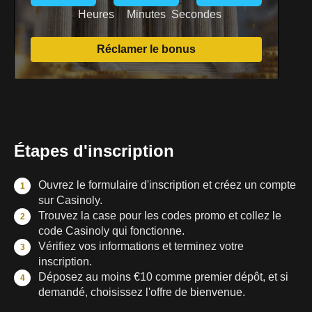
Heures
Minutes
Secondes
Réclamer le bonus
Étapes d'inscription
Ouvrez le formulaire d'inscription et créez un compte
sur Casinoly.
Trouvez la case pour les codes promo et collez le
code Casinoly qui fonctionne.
Vérifiez vos informations et terminez votre
inscription.
Déposez au moins €10 comme premier dépôt, et si
demandé, choisissez l'offre de bienvenue.