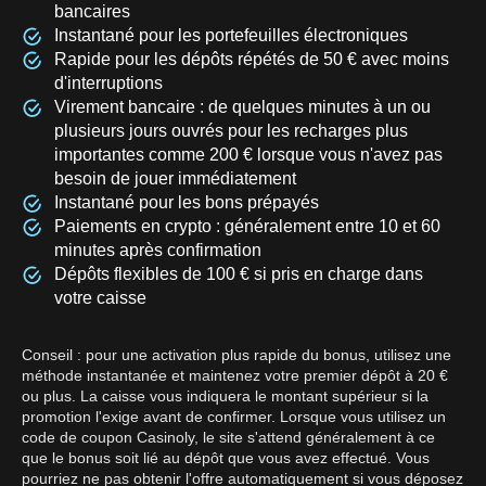
bancaires
Instantané pour les portefeuilles électroniques
Rapide pour les dépôts répétés de 50 € avec moins
d'interruptions
Virement bancaire : de quelques minutes à un ou
plusieurs jours ouvrés pour les recharges plus
importantes comme 200 € lorsque vous n'avez pas
besoin de jouer immédiatement
Instantané pour les bons prépayés
Paiements en crypto : généralement entre 10 et 60
minutes après confirmation
Dépôts flexibles de 100 € si pris en charge dans
votre caisse
Conseil : pour une activation plus rapide du bonus, utilisez une
méthode instantanée et maintenez votre premier dépôt à 20 €
ou plus. La caisse vous indiquera le montant supérieur si la
promotion l'exige avant de confirmer. Lorsque vous utilisez un
code de coupon Casinoly, le site s'attend généralement à ce
que le bonus soit lié au dépôt que vous avez effectué. Vous
pourriez ne pas obtenir l'offre automatiquement si vous déposez