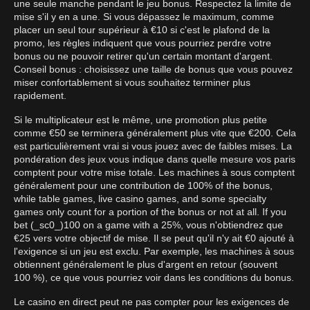
une seule manche pendant le jeu bonus. Respectez la limite de
mise s'il y en a une. Si vous dépassez le maximum, comme
placer un seul tour supérieur à €10 si c'est le plafond de la
promo, les règles indiquent que vous pourriez perdre votre
bonus ou ne pouvoir retirer qu'un certain montant d'argent.
Conseil bonus : choisissez une taille de bonus que vous pouvez
miser confortablement si vous souhaitez terminer plus
rapidement.
Si le multiplicateur est le même, une promotion plus petite
comme €50 se terminera généralement plus vite que €200. Cela
est particulièrement vrai si vous jouez avec de faibles mises. La
pondération des jeux vous indique dans quelle mesure vos paris
comptent pour votre mise totale. Les machines à sous comptent
généralement pour une contribution de 100% of the bonus,
while table games, live casino games, and some specialty
games only count for a portion of the bonus or not at all. If you
bet (_sc0_)100 on a game with a 25%, vous n'obtiendrez que
€25 vers votre objectif de mise. Il se peut qu'il n'y ait €0 ajouté à
l'exigence si un jeu est exclu. Par exemple, les machines à sous
obtiennent généralement le plus d'argent en retour (souvent
100 %), ce que vous pourriez voir dans les conditions du bonus.
Le casino en direct peut ne pas compter pour les exigences de