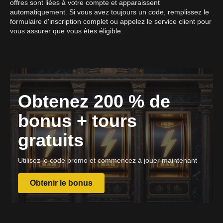
offres sont liées à votre compte et apparaissent
automatiquement. Si vous avez toujours un code, remplissez le
formulaire d'inscription complet ou appelez le service client pour
vous assurer que vous êtes éligible.
Obtenez 200 % de
bonus + tours
gratuits
Utilisez le code promo et commencez à jouer maintenant
Obtenir le bonus