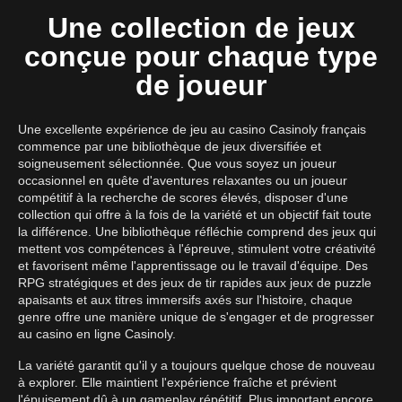
Une collection de jeux
conçue pour chaque type
de joueur
Une excellente expérience de jeu au casino Casinoly français
commence par une bibliothèque de jeux diversifiée et
soigneusement sélectionnée. Que vous soyez un joueur
occasionnel en quête d'aventures relaxantes ou un joueur
compétitif à la recherche de scores élevés, disposer d'une
collection qui offre à la fois de la variété et un objectif fait toute
la différence. Une bibliothèque réfléchie comprend des jeux qui
mettent vos compétences à l'épreuve, stimulent votre créativité
et favorisent même l'apprentissage ou le travail d'équipe. Des
RPG stratégiques et des jeux de tir rapides aux jeux de puzzle
apaisants et aux titres immersifs axés sur l'histoire, chaque
genre offre une manière unique de s'engager et de progresser
au casino en ligne Casinoly.
La variété garantit qu'il y a toujours quelque chose de nouveau
à explorer. Elle maintient l'expérience fraîche et prévient
l'épuisement dû à un gameplay répétitif. Plus important encore,