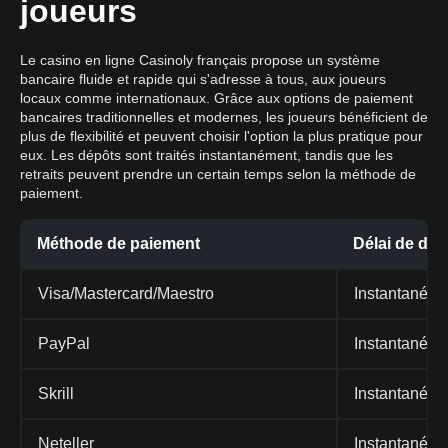
joueurs
Le casino en ligne Casinoly français propose un système
bancaire fluide et rapide qui s'adresse à tous, aux joueurs
locaux comme internationaux. Grâce aux options de paiement
bancaires traditionnelles et modernes, les joueurs bénéficient de
plus de flexibilité et peuvent choisir l'option la plus pratique pour
eux. Les dépôts sont traités instantanément, tandis que les
retraits peuvent prendre un certain temps selon la méthode de
paiement.
Méthode de paiement
Délai de dép
Visa/Mastercard/Maestro
Instantané
PayPal
Instantané
Skrill
Instantané
Neteller
Instantané