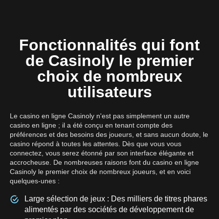
Fonctionnalités qui font
de Casinoly le premier
choix de nombreux
utilisateurs
Le casino en ligne Casinoly n'est pas simplement un autre
casino en ligne ; il a été conçu en tenant compte des
préférences et des besoins des joueurs, et sans aucun doute, le
casino répond à toutes les attentes. Dès que vous vous
connectez, vous serez étonné par son interface élégante et
accrocheuse. De nombreuses raisons font du casino en ligne
Casinoly le premier choix de nombreux joueurs, et en voici
quelques-unes :
Large sélection de jeux : Des milliers de titres phares
alimentés par des sociétés de développement de