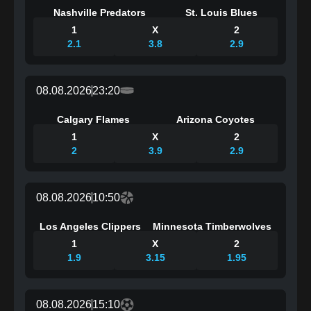
Nashville Predators
St. Louis Blues
1
X
2
2.1
3.8
2.9
08.08.2026
23:20
Calgary Flames
Arizona Coyotes
1
X
2
2
3.9
2.9
08.08.2026
10:50
Los Angeles Clippers
Minnesota Timberwolves
1
X
2
1.9
3.15
1.95
08.08.2026
15:10