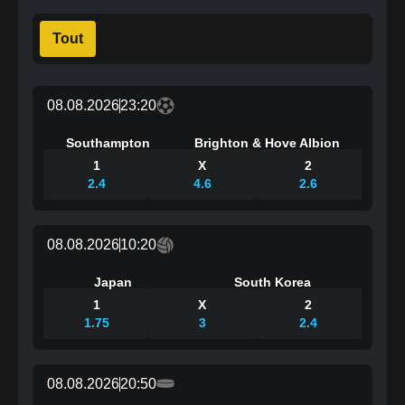
Tout
08.08.2026
23:20
Southampton
Brighton & Hove Albion
1
X
2
2.4
4.6
2.6
08.08.2026
10:20
Japan
South Korea
1
X
2
1.75
3
2.4
08.08.2026
20:50